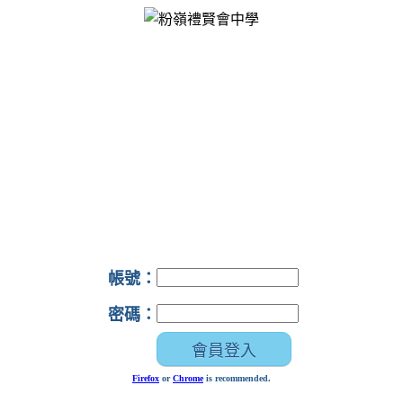
帳號：
密碼：
Firefox
or
Chrome
is recommended.