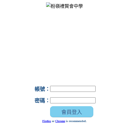
帳號：
密碼：
Firefox
or
Chrome
is recommended.